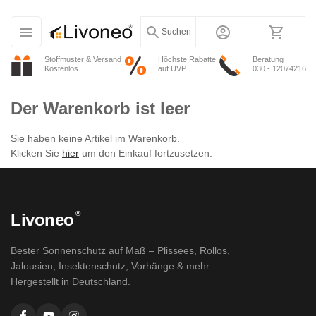
Suchen
Stoffmuster & Versand
Höchste Rabatte
Beratung
Kostenlos
auf UVP
030 - 12074216
Der Warenkorb ist leer
Sie haben keine Artikel im Warenkorb.
Klicken Sie
hier
um den Einkauf fortzusetzen.
®
Livoneo
Bester Sonnenschutz auf Maß – Plissees, Rollos,
Jalousien, Insektenschutz, Vorhänge & mehr.
Hergestellt in Deutschland.