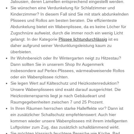
Jalousien, deren Lamellen entsprechend eingestellt werden.
Sie wünschen eine Verdunkelung für Schlafzimmer und
Kinderzimmer? In diesem Fall sind Sie mit stark abdunkelnden
Plissees und Rollos am besten beraten. Die effizienteste
Abdunkelung bietet ein Wabenplissee, da es keine Löcher für
Zugschnüre aufweist, durch die immer noch ein wenig Licht
gelangt. In der Kategorie
Plissee lichtundurchlässig
ist es
daher aufgrund seiner Verdunklungsleistung kaum zu
überbieten.
Ihr Wohnbereich oder Ihr Wintergarten neigt zu Hitzestau?
Dann sollten Sie in unserem Shop Ihr Augenmerk
insbesondere auf Perlex-Plissees, wärmeabweisende Rollos
oder ein Wabenplissee richten.
Sie legen Wert auf Kälteschutz und Heizkostenreduktion?
Unsere Wabenplissees sind exakt darauf ausgerichtet. Die
Heizkostenersparnis liegt je nach Gebäudeart und
Raumgegebenheiten zwischen 7 und 25 Prozent.
In Ihren Räumen herrschen starke Halleffekte vor? Dann ist
ein zusätzlicher Schallschutz empfehlenswert: Auch hier
kommen wieder unsere Wabenplissees mit ihrem intelligenten
Luftpolster zum Zug, das zusätzlich schalldämmend wirkt.
Sie möchten klassisch feuchtere Bereiche wie Küche, Bad,