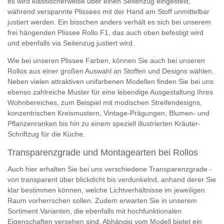
es wird klassischerweise über einen Seitenzug eingestellt,
während verspannte Plissees mit der Hand am Stoff unmittelbar
justiert werden. Ein bisschen anders verhält es sich bei unserem
frei hängenden Plissee Rollo F1, das auch oben befestigt wird
und ebenfalls via Seitenzug justiert wird.
Wie bei unseren Plissee Farben, können Sie auch bei unseren
Rollos aus einer großen Auswahl an Stoffen und Designs wählen.
Neben vielen attraktiven unifarbenen Modellen finden Sie bei uns
ebenso zahlreiche Muster für eine lebendige Ausgestaltung Ihres
Wohnbereiches, zum Beispiel mit modischen Streifendesigns,
konzentrischen Kreismustern, Vintage-Prägungen, Blumen- und
Pflanzenranken bis hin zu einem speziell illustrierten Kräuter-
Schriftzug für die Küche.
Transparenzgrade und Montagearten bei Rollos
Auch hier erhalten Sie bei uns verschiedene Transparenzgrade -
von transparent über blickdicht bis verdunkelnd, anhand derer Sie
klar bestimmen können, welche Lichtverhältnisse im jeweiligen
Raum vorherrschen sollen. Zudem erwarten Sie in unserem
Sortiment Varianten, die ebenfalls mit hochfunktionalen
Eigenschaften versehen sind. Abhängig vom Modell bietet ein