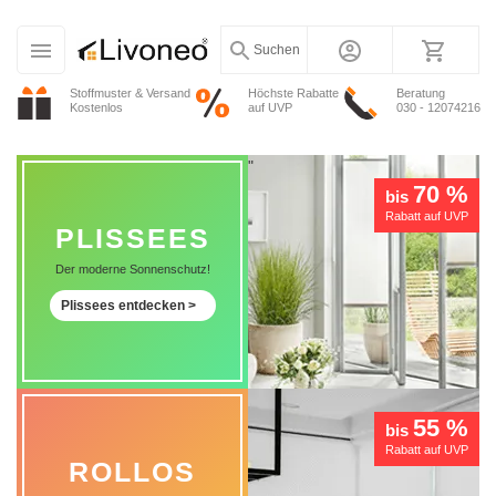
Suchen
Stoffmuster & Versand
Höchste Rabatte
Beratung
Kostenlos
auf UVP
030 - 12074216
"
70 %
bis
Rabatt auf UVP
PLISSEES
Der moderne Sonnenschutz!
Plissees entdecken >
55 %
bis
Rabatt auf UVP
ROLLOS