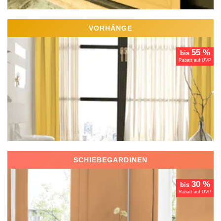
VORHÄNGE
55 %
bis
Rabatt auf UVP
SCHIEBEGARDINEN
30 %
bis
Rabatt auf UVP