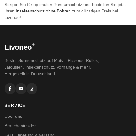
Sorgen Sie für optimalen Rundumschutz und bestellen Sie jetzt
Ihren
Insektenschutz ohne Bohren
zum günstigen Preis bei
Livoneo!
®
Livoneo
Bester Sonnenschutz auf Maß – Plissees, Rollos,
Jalousien, Insektenschutz, Vorhänge & mehr.
Hergestellt in Deutschland.
SERVICE
Über uns
Brancheninsider
FAQ, Lieferung & Versand