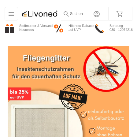
Suchen
Stoffmuster & Versand
Höchste Rabatte
Beratung
Kostenlos
auf UVP
030 - 12074216