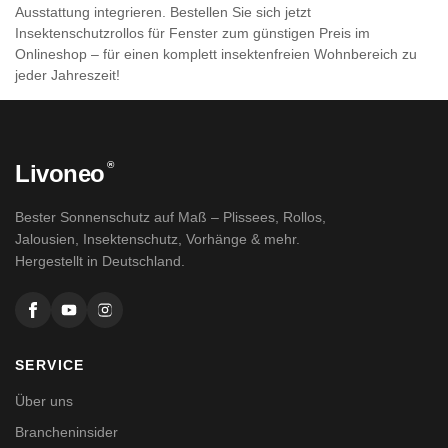
Ausstattung integrieren. Bestellen Sie sich jetzt
Insektenschutzrollos für Fenster zum günstigen Preis im
Onlineshop – für einen komplett insektenfreien Wohnbereich zu
jeder Jahreszeit!
®
Livoneo
Bester Sonnenschutz auf Maß – Plissees, Rollos,
Jalousien, Insektenschutz, Vorhänge & mehr.
Hergestellt in Deutschland.
SERVICE
Über uns
Brancheninsider