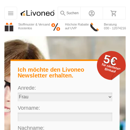
Suchen
Stoffmuster & Versand
Höchste Rabatte
Beratung
Kostenlos
auf UVP
030 - 12074216
5€
für nächsten
Ich möchte den Livoneo
Einkauf
Newsletter erhalten.
Anrede
Vorname
Nachname