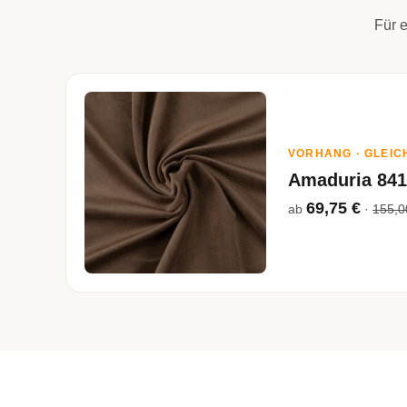
Für e
VORHANG · GLEIC
Amaduria 84
69,75 €
ab
·
155,0