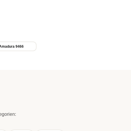
Amadura 9466
egorien: