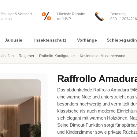
offmuster & Versand
Höchste Rabatte
Beratung
stenlos
auf UVP
030 - 12074216
Jalousie
Insektenschutz
Vorhänge
Schiebegardi
nschaften
Ratgeber
Raffrollo-Konfigurator
Kostenloser Musterversand
Raffrollo
Amadura
Das abdunkelnde Raffrollo Amadura 946
eine warme Note und unterstreicht das 
besonders hochwertig und vermittelt dur
klassische als auch moderne Einrichtun
sich elegant mit warmen Holztönen, Nat
Seine Dimout-Funktion sorgt für spürbar
und Kinderzimmer sowie private Rückzugs