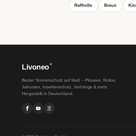
Raffrollo
Braun
Kin
®
Livoneo
Bester Sonnenschutz auf Maß – Plissees, Rollos,
Jalousien, Insektenschutz, Vorhänge & mehr.
Hergestellt in Deutschland.