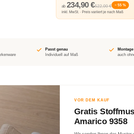
234,90 €
− 55 %
522,00 €
ab
inkl. MwSt. · Preis variiert je nach Maß
Passt genau
Montage
arkenware
Individuell auf Maß
auch ohn
VOR DEM KAUF
Gratis Stoffmu
Amarico 9358
Wir senden Ihnen das Muster un