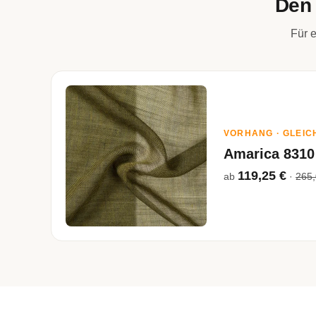
Den 
Für e
VORHANG · GLEIC
Amarica 8310
119,25 €
ab
·
265,