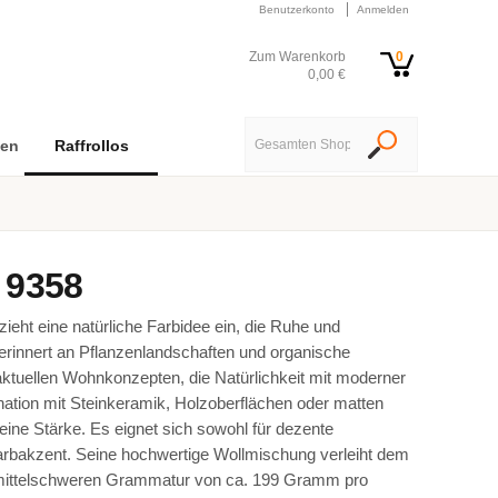
Benutzerkonto
Anmelden
Zum Warenkorb
0
0,00 €
nen
Raffrollos
 9358
 zieht eine natürliche Farbidee ein, die Ruhe und
r erinnert an Pflanzenlandschaften und organische
ktuellen Wohnkonzepten, die Natürlichkeit mit moderner
nation mit Steinkeramik, Holzoberflächen oder matten
eine Stärke. Es eignet sich sowohl für dezente
arbakzent. Seine hochwertige Wollmischung verleiht dem
er mittelschweren Grammatur von ca. 199 Gramm pro