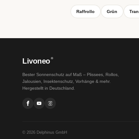
Raffrollo
Grün
Tran
®
Livoneo
Bester Sonnenschutz auf Maß – Plissees, Rollos,
Jalousien, Insektenschutz, Vorhänge & mehr.
Hergestellt in Deutschland.
© 2026 Delphinus GmbH