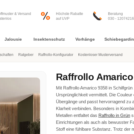
offmuster & Versand
Höchste Rabatte
Beratung
stenlos
auf UVP
030 - 12074216
Jalousie
Insektenschutz
Vorhänge
Schiebegardi
nschaften
Ratgeber
Raffrollo-Konfigurator
Kostenloser Musterversand
Raffrollo
Amarico
Mit Raffrollo Amarico 9358 in Schilfgrün
Ursprünglichkeit vermittelt. Die Couleu
Übergänge und passt hervorragend zu a
Klarheit verbinden. Besonders in Kombi
Metallen entfaltet das
Raffrollo in Grün
s
Einrichtungen als auch als bewusster F
Stoff eine fühlbare Substanz. Trotz d