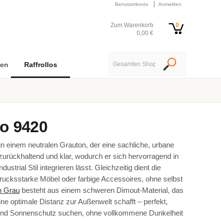
Benutzerkonto
Anmelden
Zum Warenkorb
0
0,00 €
nen
Raffrollos
o 9420
in einem neutralen Grauton, der eine sachliche, urbane
zurückhaltend und klar, wodurch er sich hervorragend in
strial Stil integrieren lässt. Gleichzeitig dient die
drucksstarke Möbel oder farbige Accessoires, ohne selbst
in Grau
besteht aus einem schweren Dimout-Material, das
eine optimale Distanz zur Außenwelt schafft – perfekt,
 und Sonnenschutz suchen, ohne vollkommene Dunkelheit