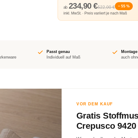
234,90 €
− 55 %
522,00 €
ab
inkl. MwSt. · Preis variiert je nach Maß
Passt genau
Montage
arkenware
Individuell auf Maß
auch ohn
VOR DEM KAUF
Gratis Stoffmu
Crepusco 9420