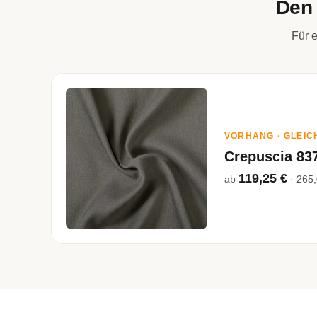
Den 
Für e
VORHANG · GLEIC
Crepuscia 83
119,25 €
ab
·
265,