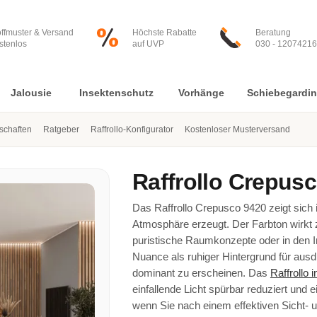
offmuster & Versand
Höchste Rabatte
Beratung
stenlos
auf UVP
030 - 12074216
Jalousie
Insektenschutz
Vorhänge
Schiebegardi
nschaften
Ratgeber
Raffrollo-Konfigurator
Kostenloser Musterversand
Raffrollo
Crepusc
Das Raffrollo Crepusco 9420 zeigt sich 
Atmosphäre erzeugt. Der Farbton wirkt 
puristische Raumkonzepte oder in den Indu
Nuance als ruhiger Hintergrund für aus
dominant zu erscheinen. Das
Raffrollo 
einfallende Licht spürbar reduziert und 
wenn Sie nach einem effektiven Sicht-