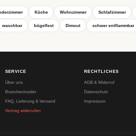
nderzimmer
Küche
Wohnzimmer
Schlafzimmer
waschbar
bügelfest
Dimout
schwer entflammbar
SERVICE
RECHTLICHES
Über uns
AGB & Widerruf
Brancheninsider
Datenschutz
FAQ, Lieferung & Versand
Impressum
Vertrag widerrufen