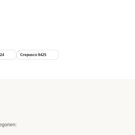
424
Crepusco 9425
egorien: