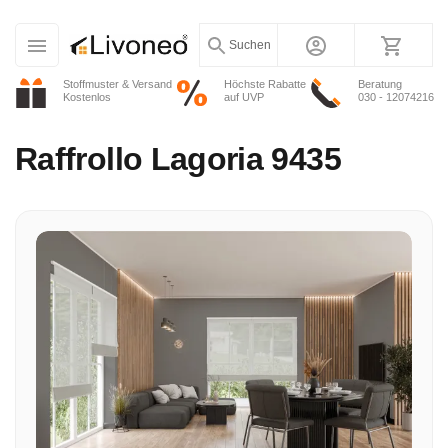
Suchen
Stoffmuster & Versand
Höchste Rabatte
Beratung
Kostenlos
auf UVP
030 - 12074216
Raffrollo
Lagoria 9435