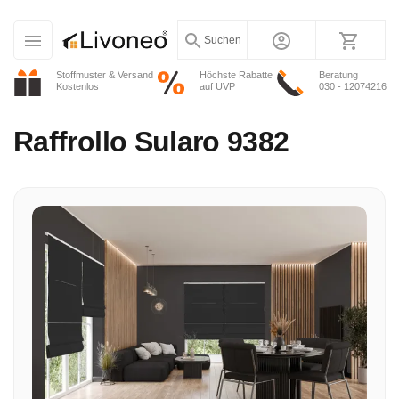
Suchen
Stoffmuster & Versand
Höchste Rabatte
Beratung
Kostenlos
auf UVP
030 - 12074216
Raffrollo
Sularo 9382