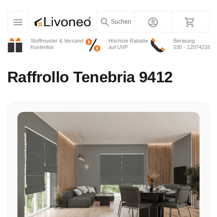
Suchen
Stoffmuster & Versand
Höchste Rabatte
Beratung
Kostenlos
auf UVP
030 - 12074216
Raffrollo
Tenebria 9412