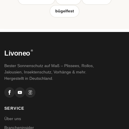
bügelfest
®
Livoneo
Bester Sonnenschutz auf Maß – Plissees, Rollos,
Jalousien, Insektenschutz, Vorhänge & mehr.
Hergestellt in Deutschland.
SERVICE
Über uns
Brancheninsider