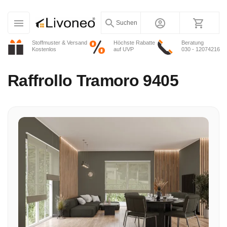
Suchen
Stoffmuster & Versand
Höchste Rabatte
Beratung
Kostenlos
auf UVP
030 - 12074216
Raffrollo
Tramoro 9405