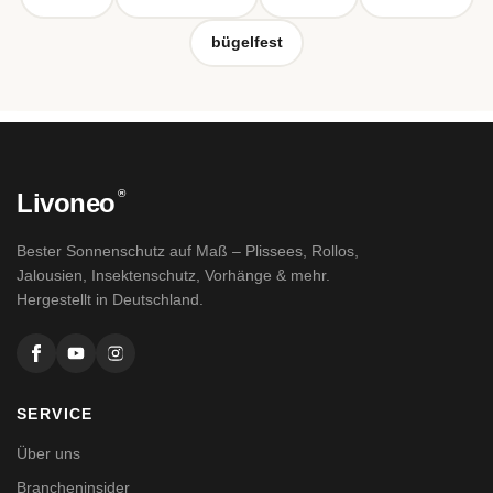
bügelfest
®
Livoneo
Bester Sonnenschutz auf Maß – Plissees, Rollos,
Jalousien, Insektenschutz, Vorhänge & mehr.
Hergestellt in Deutschland.
SERVICE
Über uns
Brancheninsider