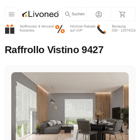
Suchen
Stoffmuster & Versand
Höchste Rabatte
Beratung
Kostenlos
auf UVP
030 - 12074216
Raffrollo
Vistino 9427