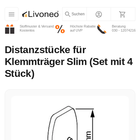
Suchen
Stoffmuster & Versand
Höchste Rabatte
Beratung
Kostenlos
auf UVP
030 - 12074216
Distanzstücke für
Klemmträger Slim (Set mit 4
Stück)