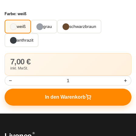
Farbe:
weiß
weiß
grau
schwarzbraun
anthrazit
7,00 €
inkl. MwSt.
−
+
In den Warenkorb
®
Livoneo