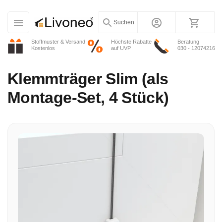
Suchen
Stoffmuster & Versand
Höchste Rabatte
Beratung
Kostenlos
auf UVP
030 - 12074216
Klemmträger Slim (als
Montage-Set, 4 Stück)