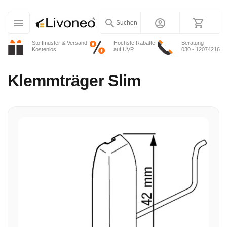
Suchen
Stoffmuster & Versand
Höchste Rabatte
Beratung
Kostenlos
auf UVP
030 - 12074216
Klemmträger Slim