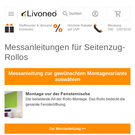
Suchen
Stoffmuster & Versand
Höchste Rabatte
Beratung
Kostenlos
auf UVP
030 - 12074216
Messanleitungen für Seitenzug-
Rollos
Messanleitung zur gewünschten Montagevariante
auswählen
Montage vor der Fensternische
Die beliebteste Art der Rollo-Montage. Das Rollo bedeckt die
gesamte Fensteröffnung.
Zur Messanleitung >>