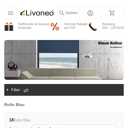
Suchen
Stoffmuster & Versand
Höchste Rabatte
Beratung
Kostenlos
auf UVP
030 - 12074216
Filter
Rollo Blau
18
Rollo Blau