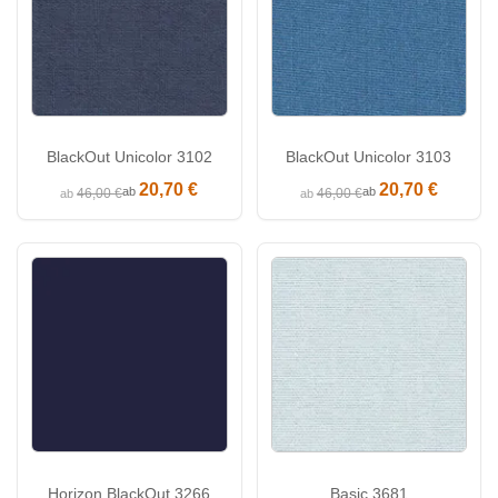
BlackOut Unicolor 3102
BlackOut Unicolor 3103
20,70 €
20,70 €
ab
ab
46,00 €
46,00 €
ab
ab
Horizon BlackOut 3266
Basic 3681