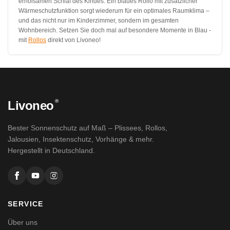
erholsamen Schlaf des Kindes. Ein blaues Rollo mit zusätzlicher
Wärmeschutzfunktion sorgt wiederum für ein optimales Raumklima –
und das nicht nur im Kinderzimmer, sondern im gesamten
Wohnbereich. Setzen Sie doch mal auf besondere Momente in Blau -
mit
Rollos
direkt von Livoneo!
®
Livoneo
Bester Sonnenschutz auf Maß – Plissees, Rollos,
Jalousien, Insektenschutz, Vorhänge & mehr.
Hergestellt in Deutschland.
SERVICE
Über uns