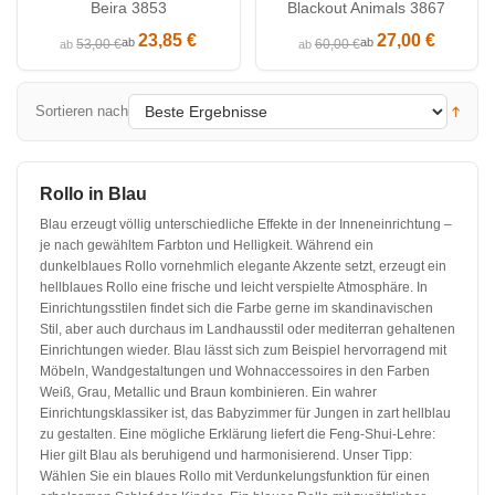
Beira 3853
Blackout Animals 3867
23,85 €
27,00 €
ab
ab
53,00 €
60,00 €
ab
ab
Sortieren nach
Rollo in Blau
Blau erzeugt völlig unterschiedliche Effekte in der Inneneinrichtung –
je nach gewähltem Farbton und Helligkeit. Während ein
dunkelblaues Rollo vornehmlich elegante Akzente setzt, erzeugt ein
hellblaues Rollo eine frische und leicht verspielte Atmosphäre. In
Einrichtungsstilen findet sich die Farbe gerne im skandinavischen
Stil, aber auch durchaus im Landhausstil oder mediterran gehaltenen
Einrichtungen wieder. Blau lässt sich zum Beispiel hervorragend mit
Möbeln, Wandgestaltungen und Wohnaccessoires in den Farben
Weiß, Grau, Metallic und Braun kombinieren. Ein wahrer
Einrichtungsklassiker ist, das Babyzimmer für Jungen in zart hellblau
zu gestalten. Eine mögliche Erklärung liefert die Feng-Shui-Lehre:
Hier gilt Blau als beruhigend und harmonisierend. Unser Tipp:
Wählen Sie ein blaues Rollo mit Verdunkelungsfunktion für einen