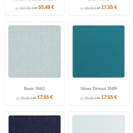
55,49 €
17,55 €
ab
ab
137,00 €
39,00 €
ab
ab
Basic 3682
Silves Dimout 3689
17,55 €
17,55 €
ab
ab
39,00 €
39,00 €
ab
ab