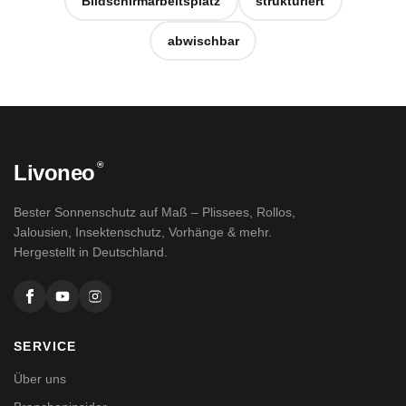
Bildschirmarbeitsplatz
strukturiert
abwischbar
®
Livoneo
Bester Sonnenschutz auf Maß – Plissees, Rollos,
Jalousien, Insektenschutz, Vorhänge & mehr.
Hergestellt in Deutschland.
SERVICE
Über uns