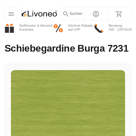
Suchen
Stoffmuster & Versand
Höchste Rabatte
Beratung
Kostenlos
auf UVP
030 - 12074216
Schiebegardine
Burga 7231