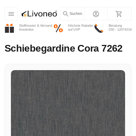
Suchen
Stoffmuster & Versand
Höchste Rabatte
Beratung
Kostenlos
auf UVP
030 - 12074216
Schiebegardine
Cora 7262