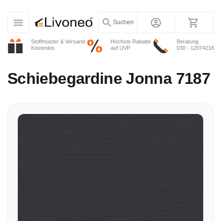
Suchen
Stoffmuster & Versand
Höchste Rabatte
Beratung
Kostenlos
auf UVP
030 - 12074216
Schiebegardine
Jonna 7187