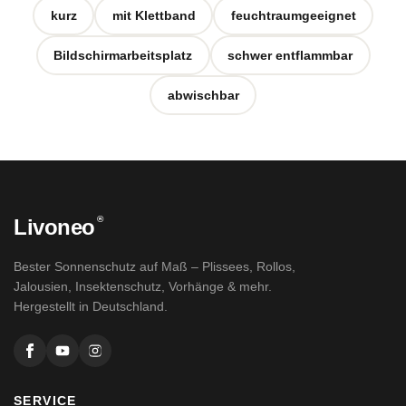
kurz
mit Klettband
feuchtraumgeeignet
Bildschirmarbeitsplatz
schwer entflammbar
abwischbar
®
Livoneo
Bester Sonnenschutz auf Maß – Plissees, Rollos,
Jalousien, Insektenschutz, Vorhänge & mehr.
Hergestellt in Deutschland.
SERVICE