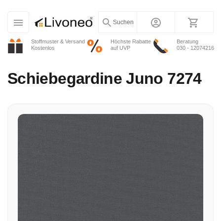
Suchen
Stoffmuster & Versand
Höchste Rabatte
Beratung
Kostenlos
auf UVP
030 - 12074216
Schiebegardine
Juno 7274