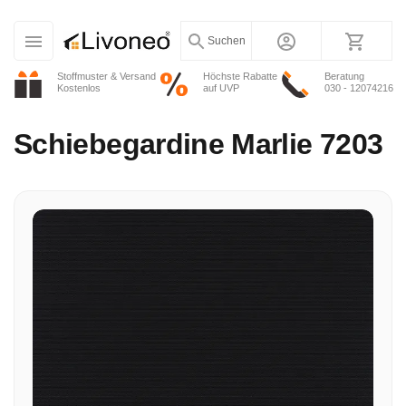
Suchen
Stoffmuster & Versand
Höchste Rabatte
Beratung
Kostenlos
auf UVP
030 - 12074216
Schiebegardine
Marlie 7203