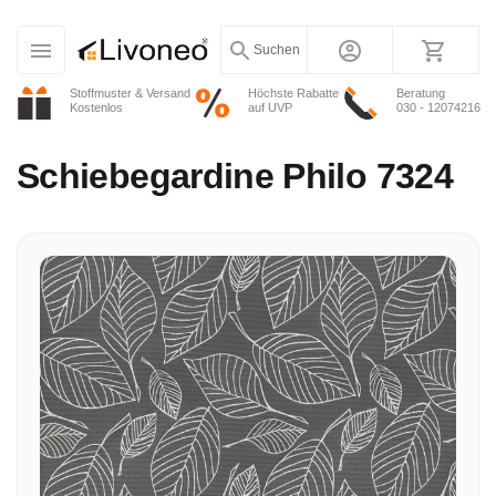
Suchen
Stoffmuster & Versand
Höchste Rabatte
Beratung
Kostenlos
auf UVP
030 - 12074216
Schiebegardine
Philo 7324