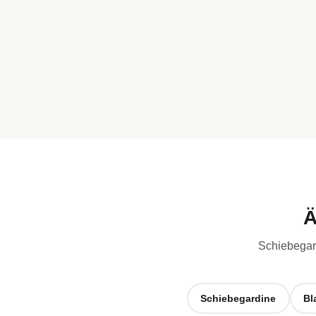
Ä
Schiebegard
Schiebegardine
Bl