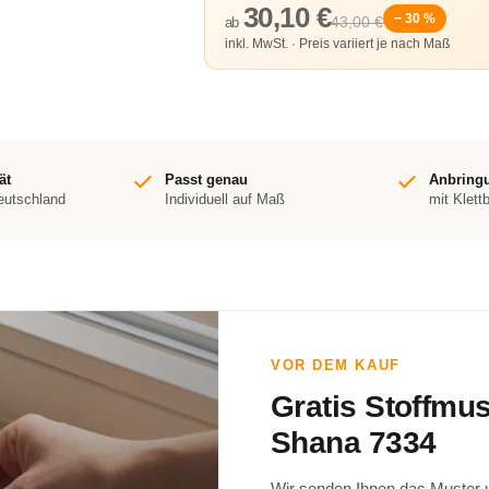
30,10 €
− 30 %
43,00 €
ab
inkl. MwSt. · Preis variiert je nach Maß
ät
Passt genau
Anbring
Deutschland
Individuell auf Maß
mit Klett
VOR DEM KAUF
Gratis Stoffmu
Shana 7334
Wir senden Ihnen das Muster un