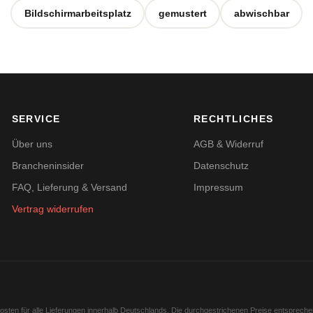
Bildschirmarbeitsplatz
gemustert
abwischbar
SERVICE
RECHTLICHES
Über uns
AGB & Widerruf
Brancheninsider
Datenschutz
FAQ, Lieferung & Versand
Impressum
Vertrag widerrufen
kosten für alle Lieferungen innerhalb Deutschlands. Die durchgestrichenen Preise entsprech