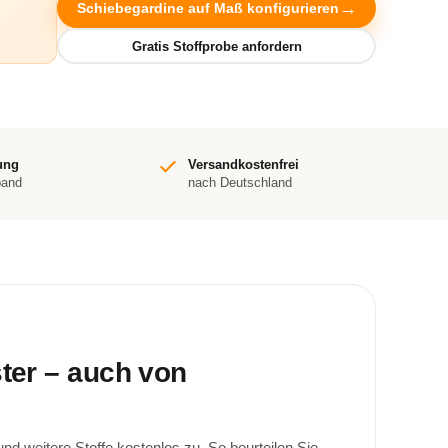
Schiebegardine auf Maß konfigurieren
ung
Versandkostenfrei
band
nach Deutschland
ster – auch von
d weitere Stoffe kostenlos zu. So beurteilen Sie