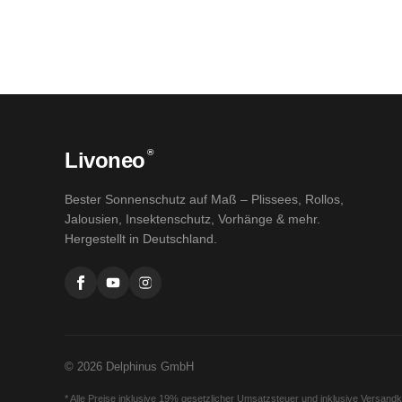
®
Livoneo
Bester Sonnenschutz auf Maß – Plissees, Rollos,
Jalousien, Insektenschutz, Vorhänge & mehr.
Hergestellt in Deutschland.
© 2026 Delphinus GmbH
* Alle Preise inklusive 19% gesetzlicher Umsatzsteuer und inklusive Versand