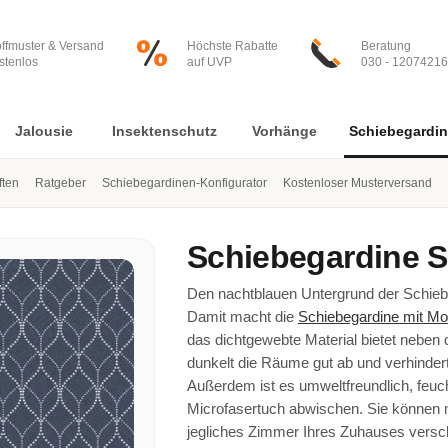
offmuster & Versand
Höchste Rabatte
Beratung
stenlos
auf UVP
030 - 12074216
Jalousie
Insektenschutz
Vorhänge
Schiebegardi
ften
Ratgeber
Schiebegardinen-Konfigurator
Kostenloser Musterversand
Schiebegardine
S
Den nachtblauen Untergrund der Schiebe
Damit macht die
Schiebegardine mit Mo
das dichtgewebte Material bietet neben 
dunkelt die Räume gut ab und verhinder
Außerdem ist es umweltfreundlich, feuc
Microfasertuch abwischen. Sie können 
jegliches Zimmer Ihres Zuhauses verschö