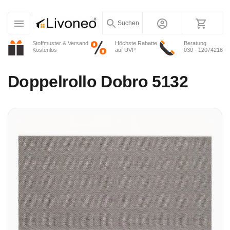
Suchen
Stoffmuster & Versand
Höchste Rabatte
Beratung
Kostenlos
auf UVP
030 - 12074216
Doppelrollo
Dobro 5132