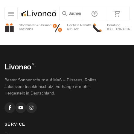
Suchen
Stoffmuster & Versand
Höchste Rabatte
Beratung
Kostenlos
auf UVP
030 - 12074216
®
Livoneo
Bester Sonnenschutz auf Maß – Plissees, Rollos,
Jalousien, Insektenschutz, Vorhänge & mehr.
Hergestellt in Deutschland.
SERVICE