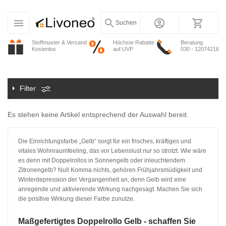
Suchen
Stoffmuster & Versand
Höchste Rabatte
Beratung
Kostenlos
auf UVP
030 - 12074216
Filter
Es stehen keine Artikel entsprechend der Auswahl bereit.
Die Einrichtungsfarbe „Gelb“ sorgt für ein frisches, kräftiges und
vitales Wohnraumfeeling, das vor Lebenslust nur so strotzt. Wie wäre
es denn mit Doppelrollos in Sonnengelb oder inleuchtendem
Zitronengelb? Null Komma nichts, gehören Frühjahrsmüdigkeit und
Winterdepression der Vergangenheit an, denn Gelb wird eine
anregende und aktivierende Wirkung nachgesagt. Machen Sie sich
die positive Wirkung dieser Farbe zunutze.
Maßgefertigtes Doppelrollo Gelb - schaffen Sie