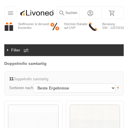
Suchen
Stoffmuster & Versand
Höchste Rabatte
Beratung
Kostenlos
auf UVP
030 - 12074216
Filter
Doppelrollo samtartig
11
Doppelrollo samtartig
Sortieren nach