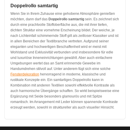
Doppelrollo samtartig
Wenn Sie in Ihrem Zuhause eine gehobene Atmosphäre genießen
möchten, dann darf das
Doppelrollo samtartig
sein. Es zeichnet sich
durch eine prachtvolle Stoffoberfläche aus, die mit ihrer tiefen,
dichten Struktur eine vornehme Erscheinung bildet. Der weiche, je
nach Lichteinfall schimmernde Stoff gilt als zeitloser Klassiker und ist
in allen Bereichen der Textilbranche vertreten. Aufgrund seiner
eleganten und hochwertigen Beschaffenheit wird er meist mit
Wohlstand und Exklusivität verbunden und insbesondere für edle
und luxuriöse Inneneinrichtungen gewählt. Aber auch einfachere
Umgebungen wertet das an Samt erinnernde Gewebe im
Handumdrehen stilvoll auf. Unter anderem fügt sich eine solche
Fensterdekoration
hervorragend in moderne, klassische und
rustikale Konzepte ein. Ein samtartiges Doppelrollo kann in
Kombination mit anderen Textilien sowohl effektvolle Kontraste als
auch harmonische Übergänge schaffen. So wirkt beispielsweise eine
Ergänzung mit Seide besonders glamourös und mit Spitze
romantisch. Im Arrangement mit Leder können spannende Kontraste
erzeugt werden, sowohl in struktureller als auch visueller Hinsicht.