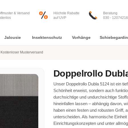
offmuster & Versand
Höchste Rabatte
Beratung
stenlos
auf UVP
030 - 12074216
Jalousie
Insektenschutz
Vorhänge
Schiebegardi
Kostenloser Musterversand
Doppelrollo
Dubl
Unser Doppelrollo Dubla 5124 ist ein tie
Schönheit erweist, sondern auch funktion
durchsichtige und undurchsichtige Stof
hineinfallen lassen – abhängig davon, wi
haben einen festen und robusten Griff, a
unterscheiden. Als harmonische Einheit 
Einrichtungskonzepten und unter allmög