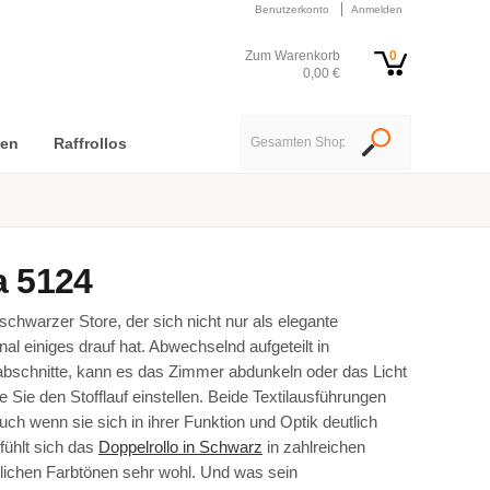
Benutzerkonto
Anmelden
Zum Warenkorb
0
0,00 €
nen
Raffrollos
a 5124
fschwarzer Store, der sich nicht nur als elegante
al einiges drauf hat. Abwechselnd aufgeteilt in
fabschnitte, kann es das Zimmer abdunkeln oder das Licht
e Sie den Stofflauf einstellen. Beide Textilausführungen
uch wenn sie sich in ihrer Funktion und Optik deutlich
fühlt sich das
Doppelrollo in Schwarz
in zahlreichen
lichen Farbtönen sehr wohl. Und was sein