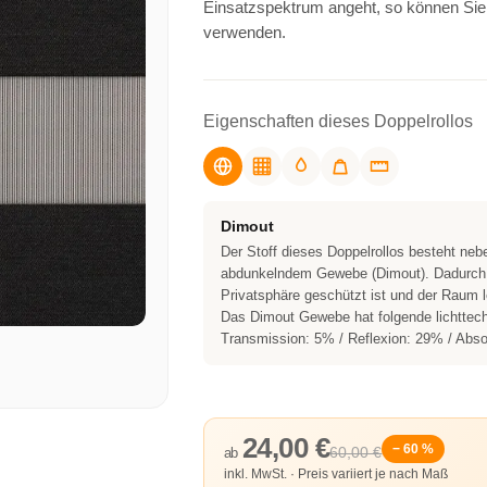
Einsatzspektrum angeht, so können Sie
verwenden.
Eigenschaften dieses Doppelrollos
Dimout
Der Stoff dieses Doppelrollos besteht neb
abdunkelndem Gewebe (Dimout). Dadurch kö
Privatsphäre geschützt ist und der Raum l
Das Dimout Gewebe hat folgende lichttec
Transmission: 5% / Reflexion: 29% / Abso
24,00 €
− 60 %
60,00 €
ab
inkl. MwSt. · Preis variiert je nach Maß