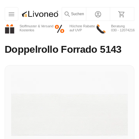
Suchen
Stoffmuster & Versand
Höchste Rabatte
Beratung
Kostenlos
auf UVP
030 - 12074216
Doppelrollo
Forrado 5143