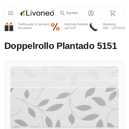
Suchen
Stoffmuster & Versand
Höchste Rabatte
Beratung
Kostenlos
auf UVP
030 - 12074216
Doppelrollo
Plantado 5151