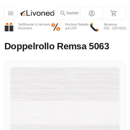
Suchen
Stoffmuster & Versand
Höchste Rabatte
Beratung
Kostenlos
auf UVP
030 - 12074216
Doppelrollo
Remsa 5063