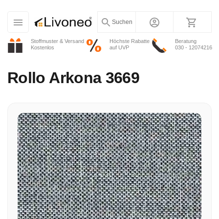
Suchen
Stoffmuster & Versand
Höchste Rabatte
Beratung
Kostenlos
auf UVP
030 - 12074216
Rollo
Arkona 3669