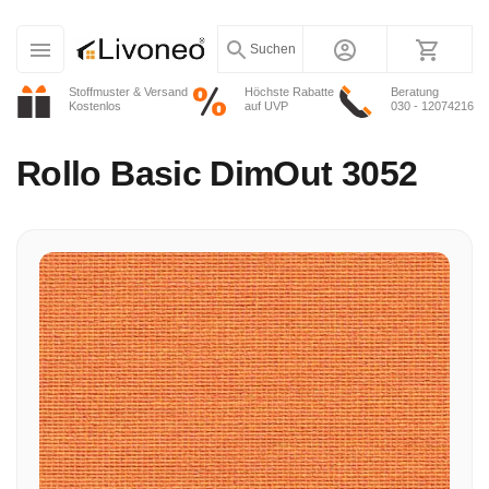
Suchen
Stoffmuster & Versand
Höchste Rabatte
Beratung
Kostenlos
auf UVP
030 - 12074216
Rollo
Basic DimOut 3052