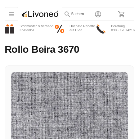
Suchen
Stoffmuster & Versand
Höchste Rabatte
Beratung
Kostenlos
auf UVP
030 - 12074216
Rollo
Beira 3670