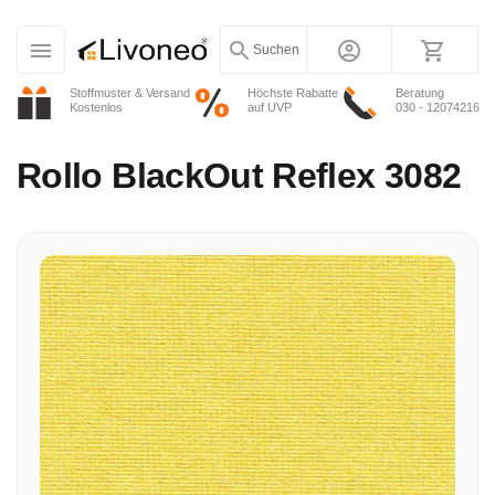
Suchen
Stoffmuster & Versand
Höchste Rabatte
Beratung
Kostenlos
auf UVP
030 - 12074216
Rollo
BlackOut Reflex 3082