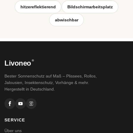
hitzereflektierend
Bildschirmarbeitsplatz
abwischbar
®
Livoneo
Bester Sonnenschutz auf Maß – Plissees, Rollos,
Jalousien, Insektenschutz, Vorhänge & mehr.
Hergestellt in Deutschland.
SERVICE
Über uns