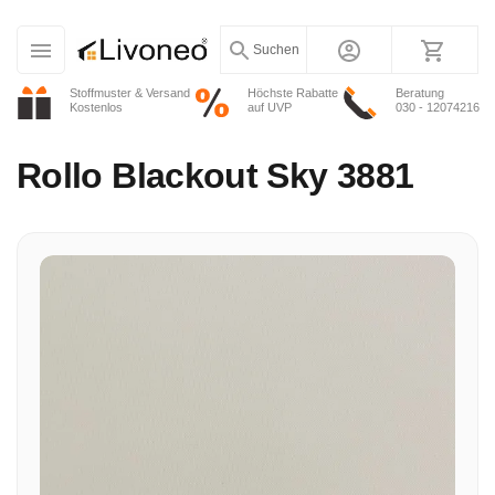
Suchen
Stoffmuster & Versand
Höchste Rabatte
Beratung
Kostenlos
auf UVP
030 - 12074216
Rollo
Blackout Sky 3881