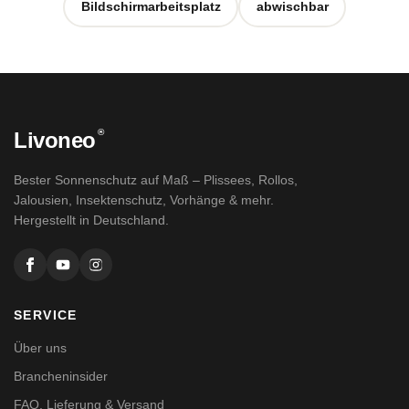
Bildschirmarbeitsplatz
abwischbar
®
Livoneo
Bester Sonnenschutz auf Maß – Plissees, Rollos,
Jalousien, Insektenschutz, Vorhänge & mehr.
Hergestellt in Deutschland.
SERVICE
Über uns
Brancheninsider
FAQ, Lieferung & Versand