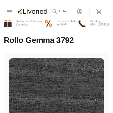
Suchen
Stoffmuster & Versand
Höchste Rabatte
Beratung
Kostenlos
auf UVP
030 - 12074216
Rollo
Gemma 3792