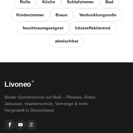
Rollo
Küche
Schlafzimmer
Bad
Kinderzimmer
Braun
Verdunklungsrollo
feuchtraumgeeignet
hitzereflektierend
abwischbar
®
Livoneo
Bester Sonnenschutz auf Maß – Plissees, Rollos,
Jalousien, Insektenschutz, Vorhänge & mehr.
Hergestellt in Deutschland.