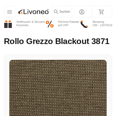
Suchen
Stoffmuster & Versand
Höchste Rabatte
Beratung
Kostenlos
auf UVP
030 - 12074216
Rollo
Grezzo Blackout 3871