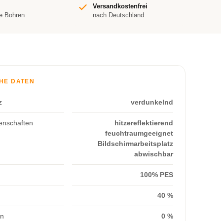
Versandkostenfrei
e Bohren
nach Deutschland
HE DATEN
z
verdunkelnd
enschaften
hitzereflektierend
feuchtraumgeeignet
Bildschirmarbeitsplatz
abwischbar
100% PES
40 %
on
0 %