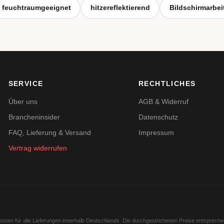
feuchtraumgeeignet
hitzereflektierend
Bildschirmarbei
SERVICE
RECHTLICHES
Über uns
AGB & Widerruf
Brancheninsider
Datenschutz
FAQ, Lieferung & Versand
Impressum
Vertrag widerrufen
kosten für alle Lieferungen innerhalb Deutschlands. Die durchgestrichenen Preise entsprech