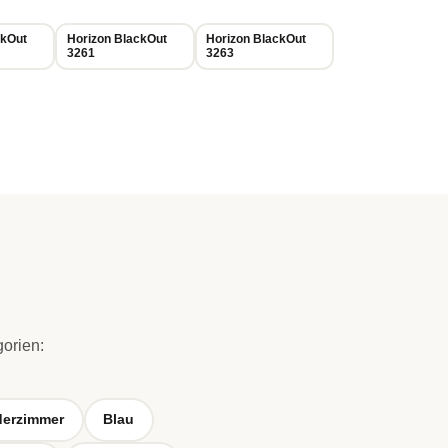
ckOut
Horizon BlackOut
Horizon BlackOut
3261
3263
gorien:
derzimmer
Blau