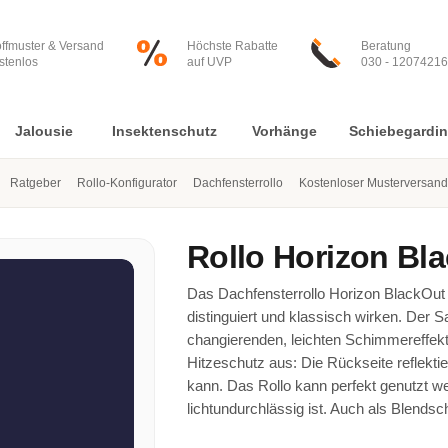
offmuster & Versand
Höchste Rabatte
Beratung
stenlos
auf UVP
030 - 12074216
Jalousie
Insektenschutz
Vorhänge
Schiebegardi
Ratgeber
Rollo-Konfigurator
Dachfensterrollo
Kostenloser Musterversand
Rollo
Horizon Bl
Das Dachfensterrollo Horizon BlackOut 3
distinguiert und klassisch wirken. Der Sa
changierenden, leichten Schimmereffekt
Hitzeschutz aus: Die Rückseite reflektie
kann. Das Rollo kann perfekt genutzt 
lichtundurchlässig ist. Auch als Blendsc