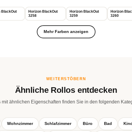
n BlackOut
Horizon BlackOut
Horizon BlackOut
Horizon Bla
3258
3259
3260
Mehr Farben anzeigen
WEITERSTÖBERN
Ähnliche Rollos entdecken
 mit ähnlichen Eigenschaften finden Sie in den folgenden Kate
Wohnzimmer
Schlafzimmer
Büro
Bad
Kin