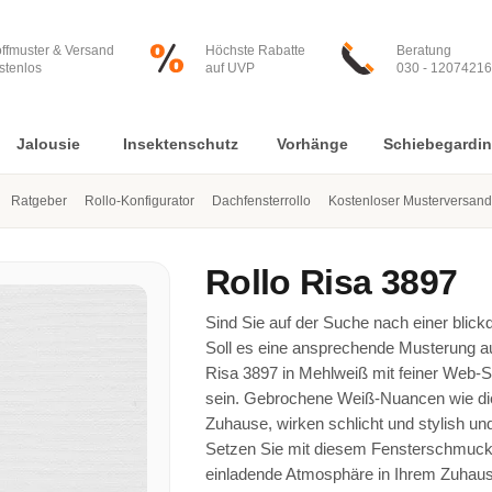
offmuster & Versand
Höchste Rabatte
Beratung
stenlos
auf UVP
030 - 12074216
Jalousie
Insektenschutz
Vorhänge
Schiebegardi
Ratgeber
Rollo-Konfigurator
Dachfensterrollo
Kostenloser Musterversand
Rollo
Risa 3897
Sind Sie auf der Suche nach einer blick
Soll es eine ansprechende Musterung au
Risa 3897 in Mehlweiß mit feiner Web-St
sein. Gebrochene Weiß-Nuancen wie die
Zuhause, wirken schlicht und stylish u
Setzen Sie mit diesem Fensterschmuck s
einladende Atmosphäre in Ihrem Zuhaus