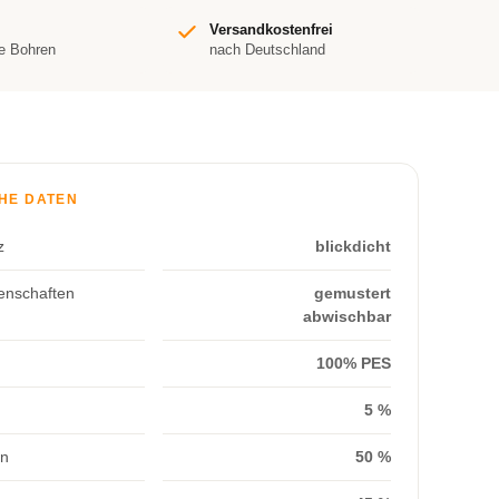
Versandkostenfrei
e Bohren
nach Deutschland
HE DATEN
z
blickdicht
enschaften
gemustert
abwischbar
100% PES
5 %
on
50 %