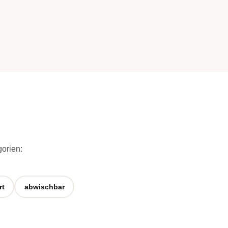
gorien:
rt
abwischbar