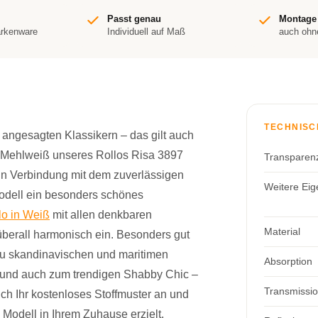
Passt genau
Montage
arkenware
Individuell auf Maß
auch ohn
TECHNISC
s angesagten Klassikern – das gilt auch
s Mehlweiß unseres Rollos Risa 3897
Transparen
 In Verbindung mit dem zuverlässigen
Weitere Eig
Modell ein besonders schönes
lo in Weiß
mit allen denkbaren
Material
überall harmonisch ein. Besonders gut
 zu skandinavischen und maritimen
Absorption
 und auch zum trendigen Shabby Chic –
Transmissi
ch Ihr kostenloses Stoffmuster an und
 Modell in Ihrem Zuhause erzielt.