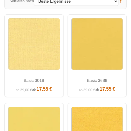
Sortieren nach
Basic 3018
Basic 3688
17,55 €
17,55 €
ab
ab
39,00 €
39,00 €
ab
ab