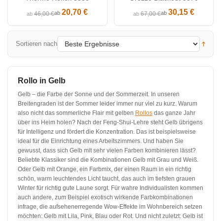
20,70 €
30,15 €
ab
ab
46,00 €
67,00 €
ab
ab
Sortieren nach
Rollo in Gelb
Gelb ‒ die Farbe der Sonne und der Sommerzeit. In unseren
Breitengraden ist der Sommer leider immer nur viel zu kurz. Warum
also nicht das sommerliche Flair mit gelben
Rollos
das ganze Jahr
über ins Heim holen? Nach der Feng-Shui-Lehre steht Gelb übrigens
für Intelligenz und fördert die Konzentration. Das ist beispielsweise
ideal für die Einrichtung eines Arbeitszimmers. Und haben Sie
gewusst, dass sich Gelb mit sehr vielen Farben kombinieren lässt?
Beliebte Klassiker sind die Kombinationen Gelb mit Grau und Weiß.
Oder Gelb mit Orange, ein Farbmix, der einen Raum in ein richtig
schön, warm leuchtendes Licht taucht, das auch im tiefsten grauen
Winter für richtig gute Laune sorgt. Für wahre Individualisten kommen
auch andere, zum Beispiel exotisch wirkende Farbkombinationen
infrage, die aufsehenerregende Wow-Effekte im Wohnbereich setzen
möchten: Gelb mit Lila, Pink, Blau oder Rot. Und nicht zuletzt: Gelb ist