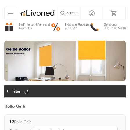
Suchen
Stoffmuster & Versand
Höchste Rabatte
Beratung
Kostenlos
auf UVP
030 - 12074216
Filter
Rollo Gelb
12
Rollo Gelb