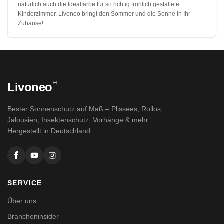
natürlich auch die Idealfarbe für so richtig fröhlich gestaltete
Kinderzimmer. Livoneo bringt den Sommer und die Sonne in Ihr
Zuhause!
®
Livoneo
Bester Sonnenschutz auf Maß – Plissees, Rollos,
Jalousien, Insektenschutz, Vorhänge & mehr.
Hergestellt in Deutschland.
SERVICE
Über uns
Brancheninsider