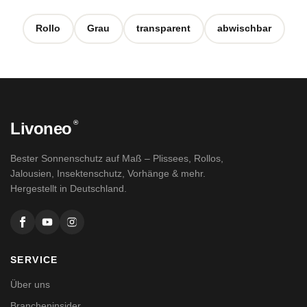
Rollo
Grau
transparent
abwischbar
®
Livoneo
Bester Sonnenschutz auf Maß – Plissees, Rollos,
Jalousien, Insektenschutz, Vorhänge & mehr.
Hergestellt in Deutschland.
SERVICE
Über uns
Brancheninsider