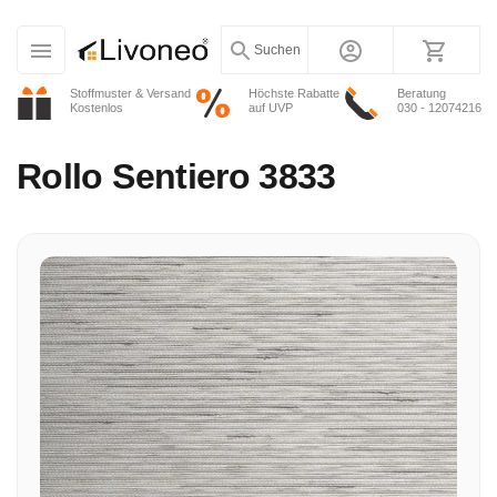
Suchen
Stoffmuster & Versand
Höchste Rabatte
Beratung
Kostenlos
auf UVP
030 - 12074216
Rollo
Sentiero 3833