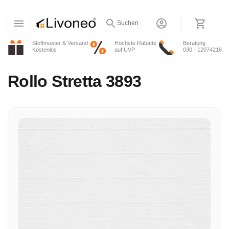
Suchen
Stoffmuster & Versand
Höchste Rabatte
Beratung
Kostenlos
auf UVP
030 - 12074216
Rollo
Stretta 3893