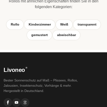
Rollos mit ähnlichen Eigenschaften finden Sie in den
folgenden Kategorien:
Rollo
Kinderzimmer
Weiß
transparent
gemustert
abwischbar
®
Livoneo
Bester Sonnenschutz auf Maß – Plissees, Rollos,
Jalousien, Insektenschutz, Vorhänge & mehr.
Hergestellt in Deutschland.