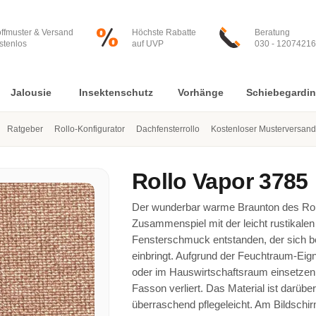
offmuster & Versand
Höchste Rabatte
Beratung
stenlos
auf UVP
030 - 12074216
Jalousie
Insektenschutz
Vorhänge
Schiebegardi
Ratgeber
Rollo-Konfigurator
Dachfensterrollo
Kostenloser Musterversand
Rollo
Vapor 3785
Der wunderbar warme Braunton des Roll
Zusammenspiel mit der leicht rustikale
Fensterschmuck entstanden, der sich be
einbringt. Aufgrund der Feuchtraum-Eig
oder im Hauswirtschaftsraum einsetzen, 
Fasson verliert. Das Material ist darüb
überraschend pflegeleicht. Am Bildschir