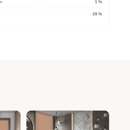
on
1 %
29 %