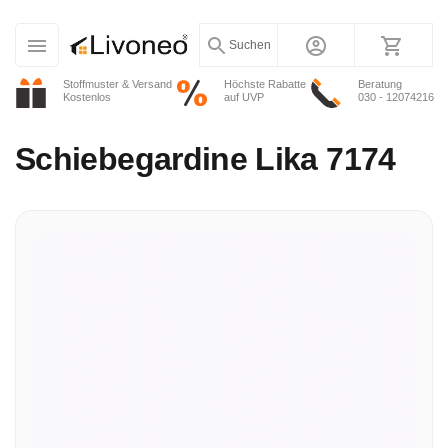
Suchen
Stoffmuster & Versand
Höchste Rabatte
Beratung
Kostenlos
auf UVP
030 - 12074216
Schiebegardine
Lika 7174