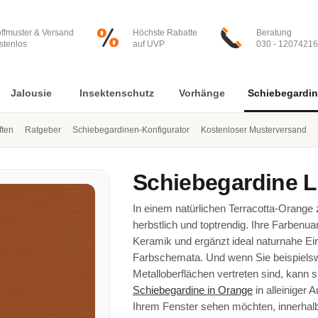
offmuster & Versand
Höchste Rabatte
Beratung
stenlos
auf UVP
030 - 12074216
Jalousie
Insektenschutz
Vorhänge
Schiebegardi
ften
Ratgeber
Schiebegardinen-Konfigurator
Kostenloser Musterversand
Schiebegardine
L
In einem natürlichen Terracotta-Orange 
herbstlich und toptrendig. Ihre Farbenu
Keramik und ergänzt ideal naturnahe Ei
Farbschemata. Und wenn Sie beispielsw
Metalloberflächen vertreten sind, kann s
Schiebegardine in Orange
in alleiniger
Ihrem Fenster sehen möchten, innerha