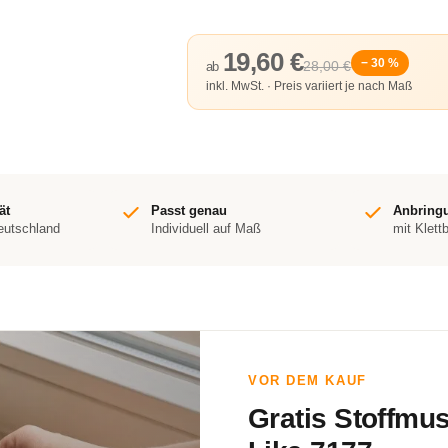
19,60 €
− 30 %
28,00 €
ab
inkl. MwSt. · Preis variiert je nach Maß
ät
Passt genau
Anbring
Deutschland
Individuell auf Maß
mit Klett
VOR DEM KAUF
Gratis Stoffmu