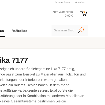
Benutzerkonto
Anmelden
Zum Warenkorb
0
0,00 €
nen
Raffrollos
ika 7177
zeigt sich unsere Schiebegardine Lika 7177 erdig,
ance passt zum Beispiel zu Materialien aus Holz, Ton und
nrichtungen oder Interieure in warm gehaltenem
eise ein raueres Design haben, in dem mehr
ie auffällige Farbakzente setzen. Egal ob Sie die
 Ausführung oder in Kombination mit anderen Modellen an
lb eines Gesamtsystems bestimmen Sie die