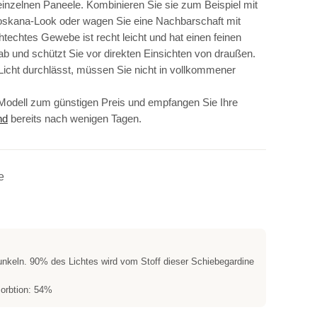
nzelnen Paneele. Kombinieren Sie sie zum Beispiel mit
oskana-Look oder wagen Sie eine Nachbarschaft mit
chtechtes Gewebe ist recht leicht und hat einen feinen
ab und schützt Sie vor direkten Einsichten von draußen.
s Licht durchlässt, müssen Sie nicht in vollkommener
ve Modell zum günstigen Preis und empfangen Sie Ihre
nd
bereits nach wenigen Tagen.
e
nkeln. 90% des Lichtes wird vom Stoff dieser Schiebegardine
sorbtion: 54%