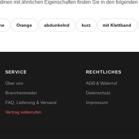
inen mit ähnlichen Eigenschaften finden Sie in den folgenden
ne
Orange
abdunkelnd
kurz
mit Klettband
SERVICE
RECHTLICHES
Über uns
AGB & Widerruf
Brancheninsider
Datenschutz
FAQ, Lieferung & Versand
Impressum
Vertrag widerrufen