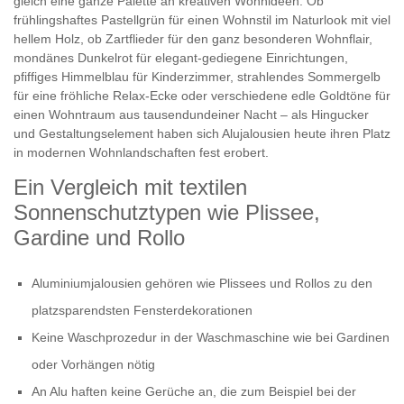
gleich eine ganze Palette an kreativen Wohnideen. Ob
frühlingshaftes Pastellgrün für einen Wohnstil im Naturlook mit viel
hellem Holz, ob Zartflieder für den ganz besonderen Wohnflair,
mondänes Dunkelrot für elegant-gediegene Einrichtungen,
pfiffiges Himmelblau für Kinderzimmer, strahlendes Sommergelb
für eine fröhliche Relax-Ecke oder verschiedene edle Goldtöne für
einen Wohntraum aus tausendundeiner Nacht – als Hingucker
und Gestaltungselement haben sich Alujalousien heute ihren Platz
in modernen Wohnlandschaften fest erobert.
Ein Vergleich mit textilen
Sonnenschutztypen wie Plissee,
Gardine und Rollo
Aluminiumjalousien gehören wie Plissees und Rollos zu den
platzsparendsten Fensterdekorationen
Keine Waschprozedur in der Waschmaschine wie bei Gardinen
oder Vorhängen nötig
An Alu haften keine Gerüche an, die zum Beispiel bei der