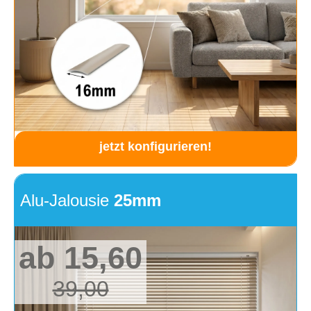
jetzt konfigurieren!
Alu-Jalousie
25mm
ab 15,60
39,00