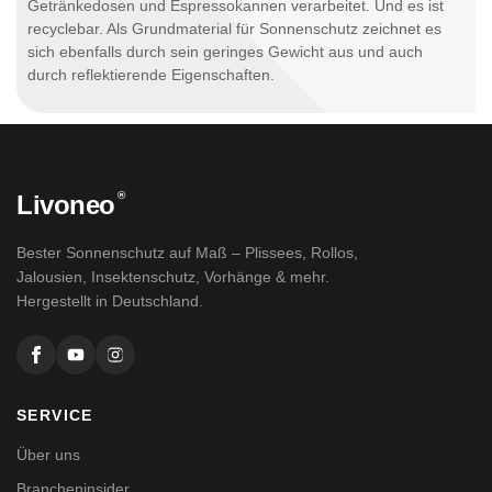
Getränkedosen und Espressokannen verarbeitet. Und es ist
recyclebar. Als Grundmaterial für Sonnenschutz zeichnet es
sich ebenfalls durch sein geringes Gewicht aus und auch
durch reflektierende Eigenschaften.
®
Livoneo
Bester Sonnenschutz auf Maß – Plissees, Rollos,
Jalousien, Insektenschutz, Vorhänge & mehr.
Hergestellt in Deutschland.
SERVICE
Über uns
Brancheninsider