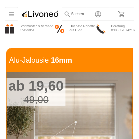
Suchen
Stoffmuster & Versand
Höchste Rabatte
Beratung
Kostenlos
auf UVP
030 - 12074216
Alu-Jalousie
16mm
ab 19,60
49,00