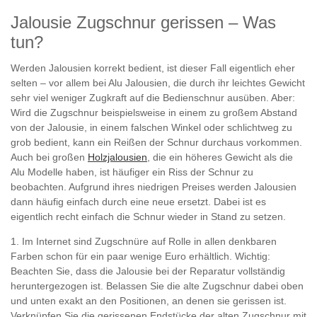
Jalousie Zugschnur gerissen – Was
tun?
Werden Jalousien korrekt bedient, ist dieser Fall eigentlich eher
selten – vor allem bei Alu Jalousien, die durch ihr leichtes Gewicht
sehr viel weniger Zugkraft auf die Bedienschnur ausüben. Aber:
Wird die Zugschnur beispielsweise in einem zu großem Abstand
von der Jalousie, in einem falschen Winkel oder schlichtweg zu
grob bedient, kann ein Reißen der Schnur durchaus vorkommen.
Auch bei großen
Holzjalousien
, die ein höheres Gewicht als die
Alu Modelle haben, ist häufiger ein Riss der Schnur zu
beobachten. Aufgrund ihres niedrigen Preises werden Jalousien
dann häufig einfach durch eine neue ersetzt. Dabei ist es
eigentlich recht einfach die Schnur wieder in Stand zu setzen.
1. Im Internet sind Zugschnüre auf Rolle in allen denkbaren
Farben schon für ein paar wenige Euro erhältlich. Wichtig:
Beachten Sie, dass die Jalousie bei der Reparatur vollständig
heruntergezogen ist. Belassen Sie die alte Zugschnur dabei oben
und unten exakt an den Positionen, an denen sie gerissen ist.
Verknüpfen Sie die gerissenen Endstücke der alten Zugschnur mit