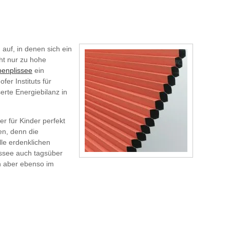
uf, in denen sich ein
ht nur zu hohe
enplissee
ein
r Instituts für
erte Energiebilanz in
r für Kinder perfekt
en, denn die
lle erdenklichen
issee auch tagsüber
ch aber ebenso im