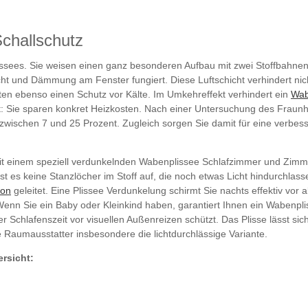
Schallschutz
ees. Sie weisen einen ganz besonderen Aufbau mit zwei Stoffbahnen a
icht und Dämmung am Fenster fungiert. Diese Luftschicht verhindert nic
en ebenso einen Schutz vor Kälte. Im Umkehreffekt verhindert ein
Wab
ie sparen konkret Heizkosten. Nach einer Untersuchung des Fraunhofe
 zwischen 7 und 25 Prozent. Zugleich sorgen Sie damit für eine verbess
 mit einem speziell verdunkelnden Wabenplissee Schlafzimmer und Zimme
st es keine Stanzlöcher im Stoff auf, die noch etwas Licht hindurchlass
ion
geleitet. Eine Plissee Verdunkelung schirmt Sie nachts effektiv vor a
 Wenn Sie ein Baby oder Kleinkind haben, garantiert Ihnen ein Wabenpl
r Schlafenszeit vor visuellen Außenreizen schützt. Das Plisse lässt si
aumausstatter insbesondere die lichtdurchlässige Variante.
rsicht: