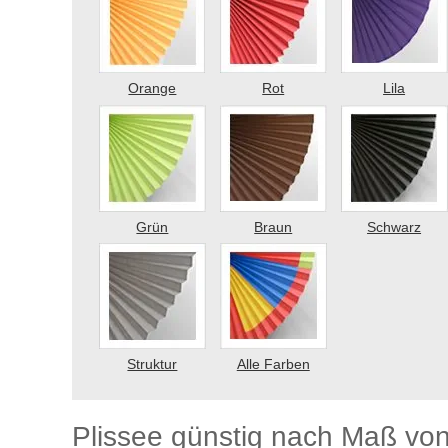
Orange
Rot
Lila
Grün
Braun
Schwarz
Struktur
Alle Farben
Plissee günstig nach Maß vo