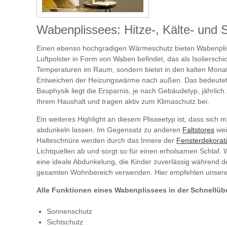
Wabenplissees: Hitze-, Kälte- und 
Einen ebenso hochgradigen Wärmeschutz bieten Wabenpliss
Luftpolster in Form von Waben befindet, das als Isoliersch
Temperaturen im Raum, sondern bietet in den kalten Monat
Entweichen der Heizungswärme nach außen. Das bedeutet: S
Bauphysik liegt die Ersparnis, je nach Gebäudetyp, jährlich
Ihrem Haushalt und tragen aktiv zum Klimaschutz bei.
Ein weiteres Highlight an diesem Plisseetyp ist, dass sich
abdunkeln lassen. Im Gegensatz zu anderen
Faltstores
wei
Halteschnüre werden durch das Innere der
Fensterdekorat
Lichtquellen ab und sorgt so für einen erholsamen Schlaf.
eine ideale Abdunkelung, die Kinder zuverlässig während de
gesamten Wohnbereich verwenden. Hier empfehlen unsere R
Alle Funktionen eines Wabenplissees in der Schnellübe
Sonnenschutz
Sichtschutz