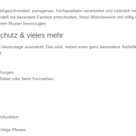
maßgeschneidert, passgenau, hochqualitativ verarbeitet und natürlich mi
odell mit dezentem Farbton entscheiden, Ihren Wohnbereich mit völlig
lärem Muster bevorzugen.
chutz & vieles mehr
 heutzutage ausmacht: Das sind, neben einer ganz besondere Ästhetik f
d:
ufungen
 Tablet oder beim Fernsehen
zfunktion
htige Plissee.