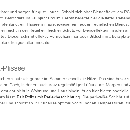
eister und sorgen für gute Laune. Sobald sich aber Blendeffekte am P
fragt. Besonders im Frühjahr und im Herbst bereitet hier die tiefer steh
Empfehlung: ein Plissee mit ausgewiesenem, augenfreundlichen Blendsch
r reicht in der Regel ein leichter Schutz vor Blendeffekten. In allen 
et. Dieser schirmt effektiv Fernsehzimmer oder Bildschirmarbeitsplät
blendfrei gestalten möchten.
x-Plissee
hen staut sich gerade im Sommer schnell die Hitze. Das sind bevorzu
r dem Dach, in denen auch trotz regelmäßiger Lüftung am Morgen und A
 erst gar nicht in Wohnung und Haus hinein. Auch hier bieten spezielle 
ern lässt:
Falt Rollos mit Perlexbeschichtung
. Die perlweiße Schicht auf
er und schützt so Ihr Zuhause optimal vor zu hohen Temperaturen, zu