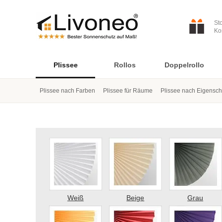
St
Ko
Plissee
Rollos
Doppelrollo
Plissee nach Farben
Plissee für Räume
Plissee nach Eigensch
Weiß
Beige
Grau