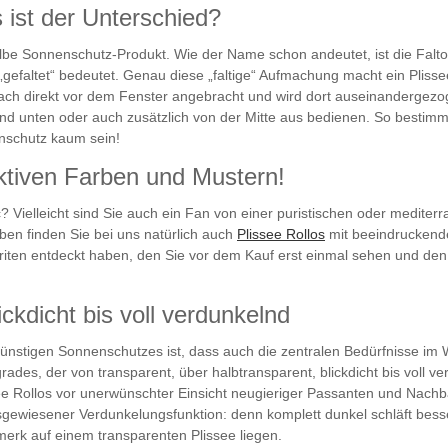
s ist der Unterschied?
sselbe Sonnenschutz-Produkt. Wie der Name schon andeutet, ist die Fa
 „gefaltet“ bedeutet. Genau diese „faltige“ Aufmachung macht ein Pli
nfach direkt vor dem Fenster angebracht und wird dort auseinanderg
nd unten oder auch zusätzlich von der Mitte aus bedienen. So bestimmen
enschutz kaum sein!
aktiven Farben und Mustern!
c? Vielleicht sind Sie auch ein Fan von einer puristischen oder med
rben finden Sie bei uns natürlich auch
Plissee Rollos
mit beeindruckende
oriten entdeckt haben, den Sie vor dem Kauf erst einmal sehen und den
ickdicht bis voll verdunkelnd
 günstigen Sonnenschutzes ist, dass auch die zentralen Bedürfnisse im
ades, der von transparent, über halbtransparent, blickdicht bis voll v
see Rollos vor unerwünschter Einsicht neugieriger Passanten und Nach
sgewiesener Verdunkelungsfunktion: denn komplett dunkel schläft besse
erk auf einem transparenten Plissee liegen.