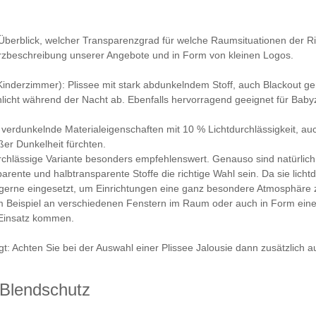
Überblick, welcher Transparenzgrad für welche Raumsituationen der Ric
Kurzbeschreibung unserer Angebote und in Form von kleinen Logos.
inderzimmer): Plissee mit stark abdunkelndem Stoff, auch Blackout ge
cht während der Nacht ab. Ebenfalls hervorragend geeignet für Babyzi
 verdunkelnde Materialeigenschaften mit 10 % Lichtdurchlässigkeit, auch
ßer Dunkelheit fürchten.
tdurchlässige Variante besonders empfehlenswert. Genauso sind natürlich
ente und halbtransparente Stoffe die richtige Wahl sein. Da sie lichtd
gerne eingesetzt, um Einrichtungen eine ganz besondere Atmosphäre z
 Beispiel an verschiedenen Fenstern im Raum oder auch in Form einer
 Einsatz kommen.
Achten Sie bei der Auswahl einer Plissee Jalousie dann zusätzlich auf
 Blendschutz