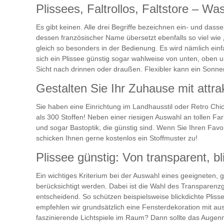
Plissees, Faltrollos, Faltstore – Wa
Es gibt keinen. Alle drei Begriffe bezeichnen ein- und da
dessen französischer Name übersetzt ebenfalls so viel wie
gleich so besonders in der Bedienung. Es wird nämlich ei
sich ein Plissee günstig sogar wahlweise von unten, oben u
Sicht nach drinnen oder draußen. Flexibler kann ein Sonn
Gestalten Sie Ihr Zuhause mit attr
Sie haben eine Einrichtung im Landhausstil oder Retro Chi
als 300 Stoffen! Neben einer riesigen Auswahl an tollen Fa
und sogar Bastoptik, die günstig sind. Wenn Sie Ihren Fav
schicken Ihnen gerne kostenlos ein Stoffmuster zu!
Plissee günstig: Von transparent, bl
Ein wichtiges Kriterium bei der Auswahl eines geeigneten,
berücksichtigt werden. Dabei ist die Wahl des Transparenzgr
entscheidend. So schützen beispielsweise blickdichte Plis
empfehlen wir grundsätzlich eine Fensterdekoration mit au
faszinierende Lichtspiele im Raum? Dann sollte das Augenm