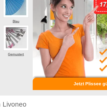
Blau
Gemustert
Jetzt Plissee g
n Livoneo