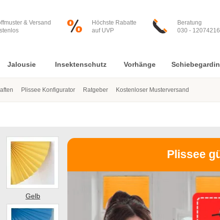
offmuster & Versand
Höchste Rabatte
Beratung
stenlos
auf UVP
030 - 12074216
Jalousie
Insektenschutz
Vorhänge
Schiebegardi
aften
Plissee Konfigurator
Ratgeber
Kostenloser Musterversand
Plissee g
Gelb